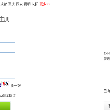
成都
重庆
西安
昆明
沈阳
更多>>
5
管
换一张
已有
私保障协议