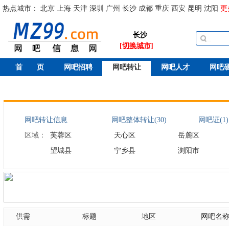
热点城市：
北京
上海
天津
深圳
广州
长沙
成都
重庆
西安
昆明
沈阳
更
长沙
[切换城市]
首 页
网吧招聘
网吧转让
网吧人才
网吧
网吧转让信息
网吧整体转让(30)
网吧证(1)
区域：
芙蓉区
天心区
岳麓区
望城县
宁乡县
浏阳市
供需
标题
地区
网吧名