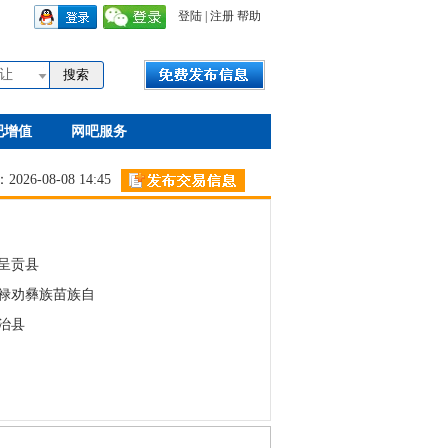
登陆
|
注册
帮助
让
吧增值
网吧服务
26-08-08 14:45
呈贡县
禄劝彝族苗族自
治县