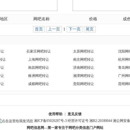
地区
网吧名称
价格
成
首页
上一页
1
下一页
尾页
转让
石家庄网吧转让
太原网吧转让
沈阳网
转让
上海网吧转让
南京网吧转让
杭州网
转让
南昌网吧转让
济南网吧转让
青岛网
转让
株洲网吧转让
湘潭网吧转让
广州网
转让
成都网吧转让
贵阳网吧转让
昆明网
使用帮助
|
意见反馈
湘ICP备05020287号-3
经营许可证号 湘B2-20180044
湘公网安备 4
网吧信息网---第一家专注于网吧分类信息门户网站