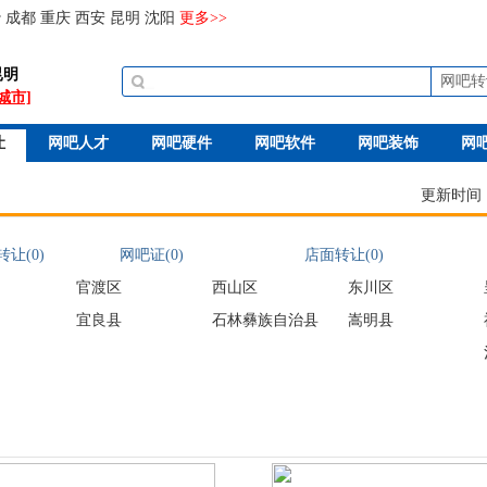
沙
成都
重庆
西安
昆明
沈阳
更多>>
昆明
网吧转
城市]
让
网吧人才
网吧硬件
网吧软件
网吧装饰
网
更新时间：20
让(0)
网吧证(0)
店面转让(0)
官渡区
西山区
东川区
宜良县
石林彝族自治县
嵩明县