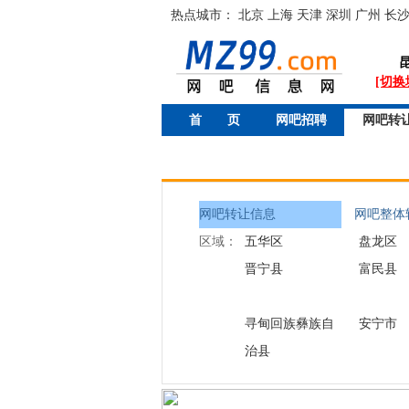
热点城市：
北京
上海
天津
深圳
广州
长
[切换
首 页
网吧招聘
网吧转
网吧转让信息
网吧整体转
区域：
五华区
盘龙区
晋宁县
富民县
寻甸回族彝族自
安宁市
治县