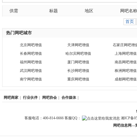
供需
标题
地区
网吧名
首页
热门网吧城市
北京网吧增值
天津网吧增值
石家庄网吧增
长春网吧增值
哈尔滨网吧增值
上海网吧增值
福州网吧增值
厦门网吧增值
南昌网吧增值
武汉网吧增值
长沙网吧增值
株洲网吧增值
南宁网吧增值
重庆网吧增值
成都网吧增值
网吧商家
|
行业伙伴
|
网吧协会
|
合作媒体
|
客服电话：400-814-6666 客服QQ：
湘ICP备05
网吧信息网--