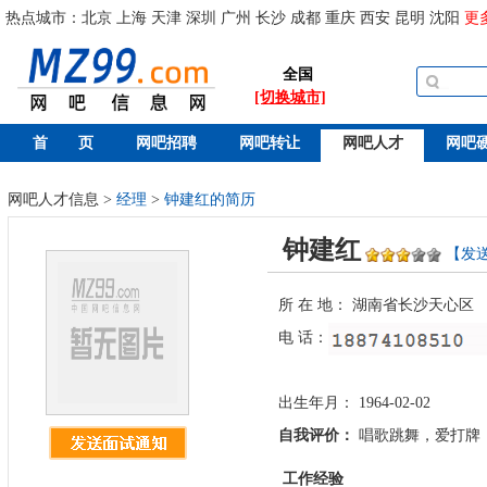
热点城市：
北京
上海
天津
深圳
广州
长沙
成都
重庆
西安
昆明
沈阳
更
全国
[切换城市]
首 页
网吧招聘
网吧转让
网吧人才
网吧
网吧人才信息 >
经理
>
钟建红的简历
钟建红
【发
所 在 地： 湖南省长沙天心区
电 话：
出生年月： 1964-02-02
自我评价：
唱歌跳舞，爱打牌
工作经验