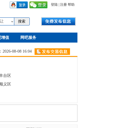
登陆
|
注册
帮助
让
吧增值
网吧服务
26-08-08 16:04
丰台区
顺义区