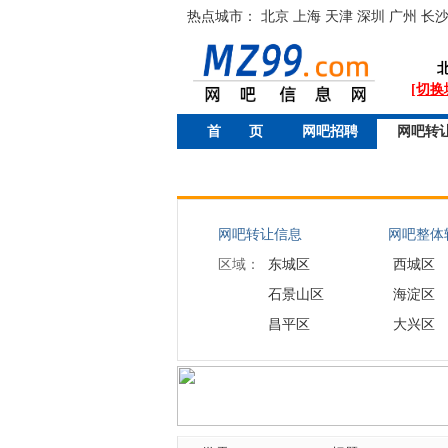
热点城市：
北京
上海
天津
深圳
广州
长
[切换
首 页
网吧招聘
网吧转
网吧转让信息
网吧整体转
区域：
东城区
西城区
石景山区
海淀区
昌平区
大兴区