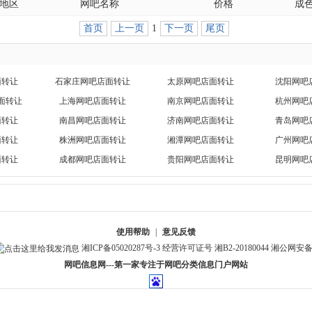
地区
网吧名称
价格
成
首页
上一页
1
下一页
尾页
面转让
石家庄网吧店面转让
太原网吧店面转让
沈阳网吧
面转让
上海网吧店面转让
南京网吧店面转让
杭州网吧
面转让
南昌网吧店面转让
济南网吧店面转让
青岛网吧
面转让
株洲网吧店面转让
湘潭网吧店面转让
广州网吧
面转让
成都网吧店面转让
贵阳网吧店面转让
昆明网吧
使用帮助
|
意见反馈
湘ICP备05020287号-3
经营许可证号 湘B2-20180044
湘公网安备 4
网吧信息网---第一家专注于网吧分类信息门户网站