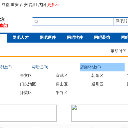
沙
成都
重庆
西安
昆明
沈阳
更多>>
北京
网吧转
城市]
让
网吧人才
网吧硬件
网吧软件
网吧装饰
网
更新时间：20
让(2)
网吧证(0)
店面转让(0)
崇文区
宣武区
朝阳区
门头沟区
房山区
通州区
怀柔区
平谷区