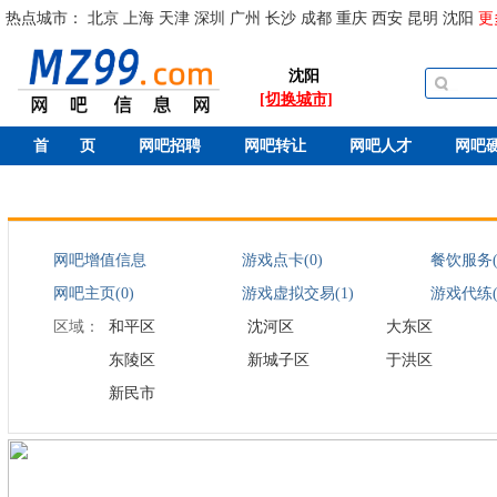
热点城市：
北京
上海
天津
深圳
广州
长沙
成都
重庆
西安
昆明
沈阳
更
沈阳
[切换城市]
首 页
网吧招聘
网吧转让
网吧人才
网吧
网吧增值信息
游戏点卡(0)
餐饮服务(
网吧主页(0)
游戏虚拟交易(1)
游戏代练(
区域：
和平区
沈河区
大东区
东陵区
新城子区
于洪区
新民市