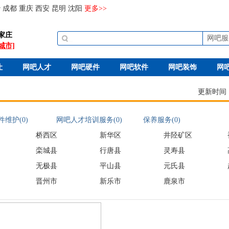
沙
成都
重庆
西安
昆明
沈阳
更多>>
家庄
网吧服
城市]
让
网吧人才
网吧硬件
网吧软件
网吧装饰
网
更新时间：20
维护(0)
网吧人才培训服务(0)
保养服务(0)
桥西区
新华区
井陉矿区
栾城县
行唐县
灵寿县
无极县
平山县
元氏县
晋州市
新乐市
鹿泉市