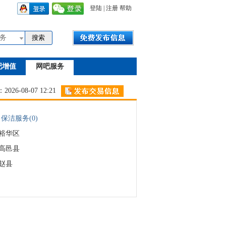
登陆
|
注册
帮助
务
吧增值
网吧服务
26-08-07 12:21
保洁服务(0)
裕华区
高邑县
赵县