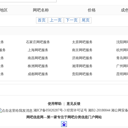
地区
网吧名称
价格
成
首页
上一页
下一页
尾页
服务
石家庄网吧服务
太原网吧服务
沈阳网
服务
上海网吧服务
南京网吧服务
杭州网
服务
南昌网吧服务
济南网吧服务
青岛网
服务
株洲网吧服务
湘潭网吧服务
广州网
服务
成都网吧服务
贵阳网吧服务
昆明网
使用帮助
|
意见反馈
湘ICP备05020287号-3
经营许可证号 湘B2-20180044
湘公网安备 4
网吧信息网---第一家专注于网吧分类信息门户网站