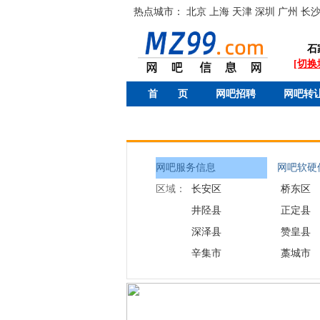
热点城市：
北京
上海
天津
深圳
广州
长
石
[切换
首 页
网吧招聘
网吧转
网吧服务信息
网吧软硬件
区域：
长安区
桥东区
井陉县
正定县
深泽县
赞皇县
辛集市
藁城市