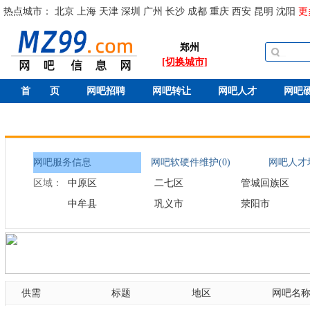
热点城市：
北京
上海
天津
深圳
广州
长沙
成都
重庆
西安
昆明
沈阳
更
郑州
[切换城市]
首 页
网吧招聘
网吧转让
网吧人才
网吧
网吧服务信息
网吧软硬件维护(0)
网吧人才培
区域：
中原区
二七区
管城回族区
中牟县
巩义市
荥阳市
供需
标题
地区
网吧名