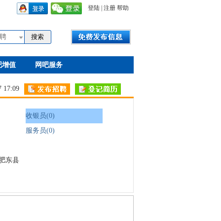
登陆
|
注册
帮助
聘
吧增值
网吧服务
17:09
收银员(0)
服务员(0)
肥东县