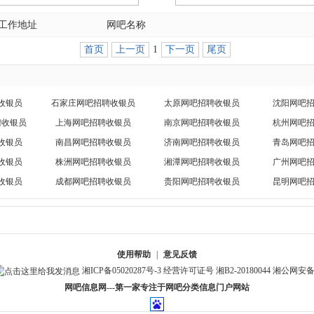
工作地址
网吧名称
首页
上一页
1
下一页
尾页
收银员
石家庄网吧招聘收银员
太原网吧招聘收银员
沈阳网吧
聘收银员
上海网吧招聘收银员
南京网吧招聘收银员
杭州网吧
收银员
南昌网吧招聘收银员
济南网吧招聘收银员
青岛网吧
收银员
株洲网吧招聘收银员
湘潭网吧招聘收银员
广州网吧
收银员
成都网吧招聘收银员
贵阳网吧招聘收银员
昆明网吧
使用帮助
|
意见反馈
湘ICP备05020287号-3
经营许可证号 湘B2-20180044
湘公网安备 4
网吧信息网---第一家专注于网吧分类信息门户网站