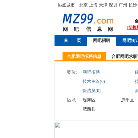
热点城市：
北京
上海
天津
深圳
广州
长沙
[切换
首 页
网吧招聘
网吧转
合肥网吧招聘信息
合肥网吧求职
职位:
网吧招聘
经
技术主管(0)
技
保洁员(0)
区域：
瑶海区
庐阳区
肥西县