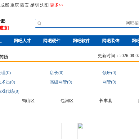
成都
重庆
西安
昆明
沈阳
更多>>
合肥
网吧招
城市]
让
网吧人才
网吧硬件
网吧软件
网吧装饰
网
更新时间：2026-08-07 
简历
理(0)
店长(0)
领班(0)
术员(0)
高级网管(0)
网管(0)
游戏代练(0)
蜀山区
包河区
长丰县