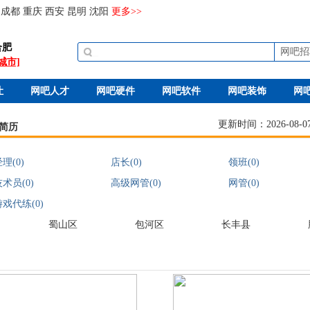
成都
重庆
西安
昆明
沈阳
更多>>
合肥
网吧招
城市]
让
网吧人才
网吧硬件
网吧软件
网吧装饰
网
更新时间：2026-08-07 
简历
理(0)
店长(0)
领班(0)
术员(0)
高级网管(0)
网管(0)
游戏代练(0)
蜀山区
包河区
长丰县