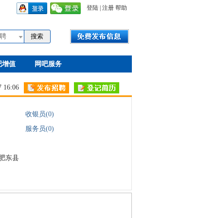
登陆
|
注册
帮助
聘
吧增值
网吧服务
16:06
收银员(0)
服务员(0)
肥东县