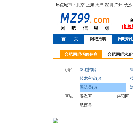
热点城市：
北京
上海
天津
深圳
广州
长沙
[切换
首 页
网吧招聘
网吧转
合肥网吧招聘信息
合肥网吧求职
职位:
网吧招聘
经
技术主管(0)
技
保洁员(0)
区域：
瑶海区
庐阳区
肥西县