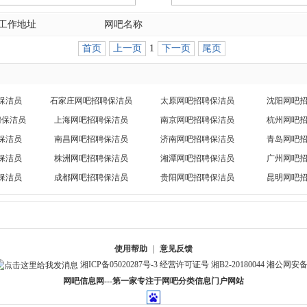
工作地址
网吧名称
首页
上一页
1
下一页
尾页
保洁员
石家庄网吧招聘保洁员
太原网吧招聘保洁员
沈阳网吧
聘保洁员
上海网吧招聘保洁员
南京网吧招聘保洁员
杭州网吧
保洁员
南昌网吧招聘保洁员
济南网吧招聘保洁员
青岛网吧
保洁员
株洲网吧招聘保洁员
湘潭网吧招聘保洁员
广州网吧
保洁员
成都网吧招聘保洁员
贵阳网吧招聘保洁员
昆明网吧
使用帮助
|
意见反馈
湘ICP备05020287号-3
经营许可证号 湘B2-20180044
湘公网安备 4
网吧信息网---第一家专注于网吧分类信息门户网站