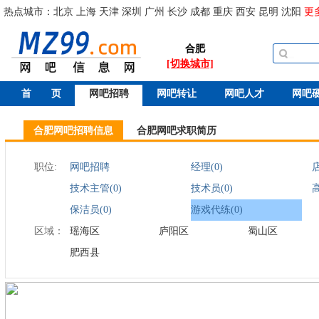
热点城市：
北京
上海
天津
深圳
广州
长沙
成都
重庆
西安
昆明
沈阳
更
合肥
[切换城市]
首 页
网吧招聘
网吧转让
网吧人才
网吧
合肥网吧招聘信息
合肥网吧求职简历
职位:
网吧招聘
经理(0)
店
技术主管(0)
技术员(0)
保洁员(0)
游戏代练(0)
区域：
瑶海区
庐阳区
蜀山区
肥西县