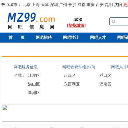
热点城市：
北京
上海
天津
深圳
广州
长沙
成都
重庆
西安
昆明
沈阳
更
武汉
[切换城市]
首 页
网吧招聘
网吧转让
网吧人才
网吧
网吧服务信息
网吧软硬件维护(0)
网吧人才培
区域：
江岸区
江汉区
乔口区
洪山区
东西湖区
汉南区
新洲区