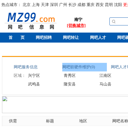
热点城市：
北京
上海
天津
深圳
广州
长沙
成都
重庆
西安
昆明
沈阳
更
南宁
[切换城市]
首 页
网吧招聘
网吧转让
网吧人才
网吧
网吧服务信息
网吧软硬件维护(0)
网吧人才培
区域：
兴宁区
青秀区
江南区
武鸣县
隆安县
马山县
供需
标题
地区
网吧名