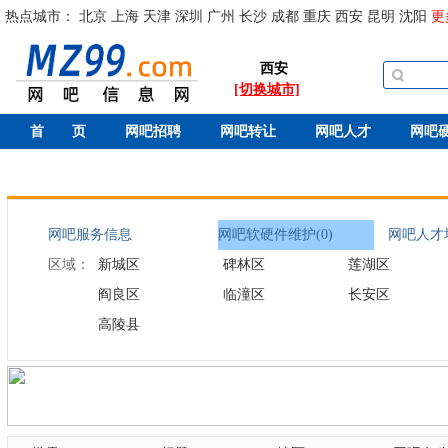
热点城市：
北京
上海
天津
深圳
广州
长沙
成都
重庆
西安
昆明
沈阳
更
西安
[切换城市]
首 页
网吧招聘
网吧转让
网吧人才
网吧
网吧服务信息
网吧软硬件维护(0)
网吧人才培
区域：
新城区
碑林区
莲湖区
阎良区
临潼区
长安区
高陵县